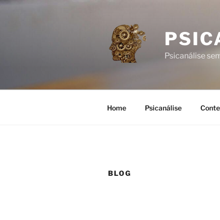
Pular
para
o
PSIC
conteúdo
Psicanálise s
Home
Psicanálise
Conte
BLOG