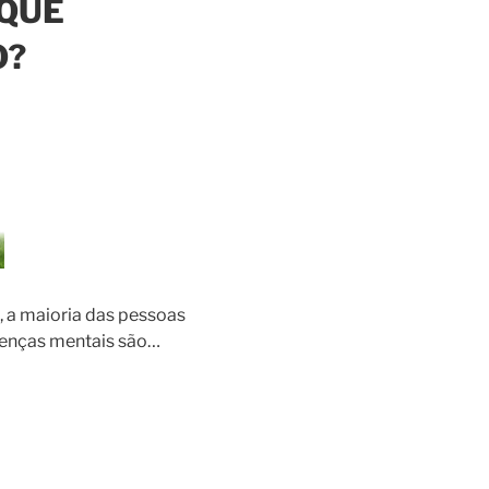
 QUE
O?
 a maioria das pessoas
enças mentais são…