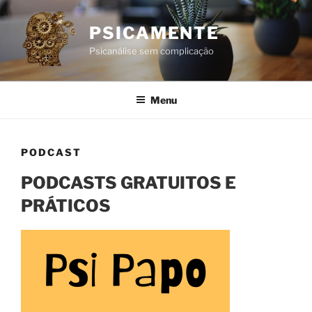
Pular
para
PSICAMENTE
o
Psicanálise sem complicação
conteúdo
Menu
PODCAST
PODCASTS GRATUITOS E
PRÁTICOS