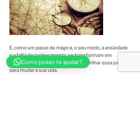
E, como um passe de mágica, o seu medo, a ansiedade
e a falta de conhecimento, se transformam em
Como posso te ajudar?
confiança, energia e sabedoria para trilhar essa jornada
para mudar a sua vida.
Agora
você pode
alcançar isso também.
Sabe como?
Se conhecendo.
Muitas das respostas que busca estão
dentro de você.