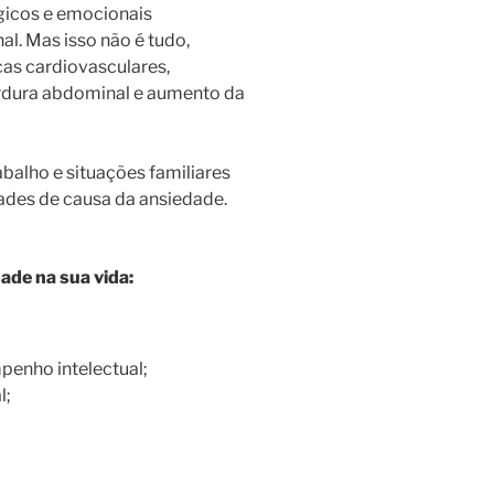
gicos e emocionais
al. Mas isso não é tudo,
as cardiovasculares,
ordura abdominal e aumento da
balho e situações familiares
ades de causa da ansiedade.
ade na sua vida:
enho intelectual;
l;