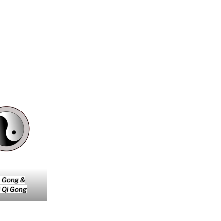
n Gong &
Ji Qi Gong