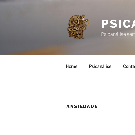
Pular
para
o
PSIC
conteúdo
Psicanálise s
Home
Psicanálise
Conte
ANSIEDADE