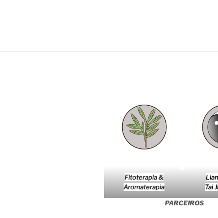
Fitoterapia &
Lia
Aromaterapia
Tai 
PARCEIROS