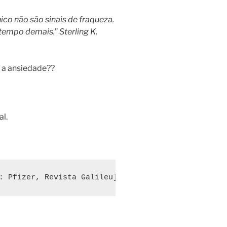
co não são sinais de fraqueza.
r tempo demais.
”
Sterling K.
 a ansiedade??
l.
: Pfizer, Revista Galileu]